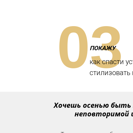
03
ПОКАЖУ
как спасти у
стилизовать 
Хочешь осенью быть 
неповторимой 