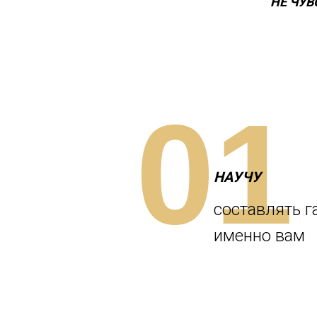
НЕ ЧУВ
01
НАУЧУ
составлять г
именно вам